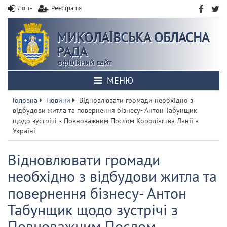
Логін
Реєстрація
МИКОЛАЇВСЬКА ОБЛАСНА
РАДА
офіційний сайт
МЕНЮ
Головна
Новини
Відновлювати громади необхідно з
відбудови житла та повернення бізнесу- Антон Табунщик
щодо зустрічі з Повноважним Послом Королівства Данії в
Україні
Відновлювати громади
необхідно з відбудови житла та
повернення бізнесу- Антон
Табунщик щодо зустрічі з
Повноважним Послом