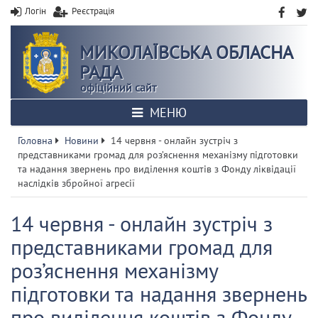
Логін
Реєстрація
МИКОЛАЇВСЬКА ОБЛАСНА
РАДА
офіційний сайт
МЕНЮ
Головна
Новини
14 червня - онлайн зустріч з
представниками громад для роз’яснення механізму підготовки
та надання звернень про виділення коштів з Фонду ліквідації
наслідків збройної агресії
14 червня - онлайн зустріч з
представниками громад для
роз’яснення механізму
підготовки та надання звернень
про виділення коштів з Фонду