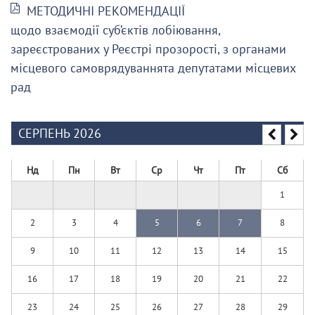
МЕТОДИЧНІ РЕКОМЕНДАЦІЇ
щодо взаємодії суб’єктів лобіювання,
зареєстрованих у Реєстрі прозорості, з органами
місцевого самоврядуваннята депутатами місцевих
рад
СЕРПЕНЬ 2026
Нд
Пн
Вт
Ср
Чт
Пт
Сб
1
2
3
4
5
6
7
8
9
10
11
12
13
14
15
16
17
18
19
20
21
22
23
24
25
26
27
28
29