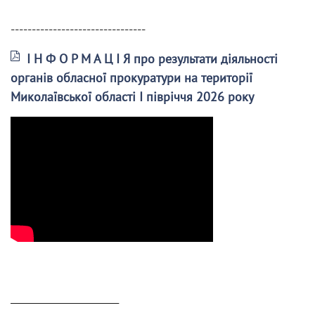
--------------------------------
І Н Ф О Р М А Ц І Я про результати діяльності
органів обласної прокуратури на території
Миколаївської області І півріччя 2026 року
______________________