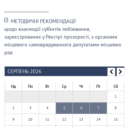
______________________
МЕТОДИЧНІ РЕКОМЕНДАЦІЇ
щодо взаємодії суб’єктів лобіювання,
зареєстрованих у Реєстрі прозорості, з органами
місцевого самоврядуваннята депутатами місцевих
рад
СЕРПЕНЬ 2026
Нд
Пн
Вт
Ср
Чт
Пт
Сб
1
2
3
4
5
6
7
8
9
10
11
12
13
14
15