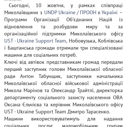
Сьогодні, 10 жовтня, у рамках співпраці
Миколаївщини з
UNDP Ukraine / ПРООН в Україні
–
Програми Організації Обʼєднаних Націй із
відновлення та розбудови миру та за
організаційної підтримки Миколаївського офісу
UST - Ukraine Support Team
, Нобовузька, Коблівська
і Баштанська громади отримали три спеціалізовані
машини для соціальних потреб.
Ключі від автівок представникам громад передали
перший заступник голови Миколаївської обласної
ради Антон Табунщик, заступники начальника
Миколаївської обласної військової адміністрації
Микола Марінов та Олександр Трайтлі, директорка
департаменту соціального захисту населення ОВА
Оксана Єльчієва та керівник Миколаївського офісу
UST - Ukraine Support Team Дмитро Тарасенко.
Машини використовуватимуть для надання
соціальних послуг маломобільним групам