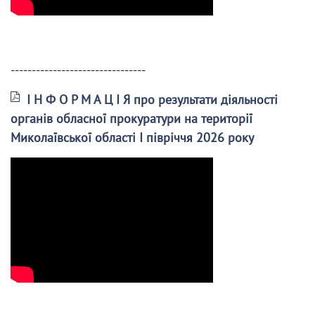
--------------------------------
І Н Ф О Р М А Ц І Я про результати діяльності
органів обласної прокуратури на території
Миколаївської області І півріччя 2026 року