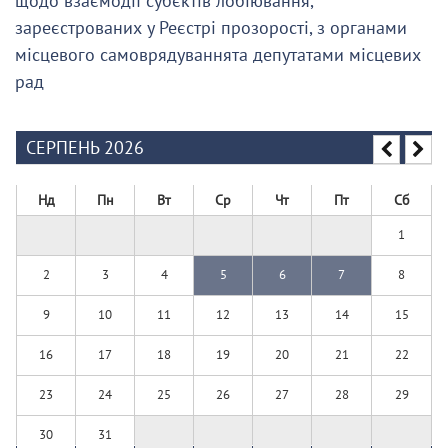
щодо взаємодії суб’єктів лобіювання,
зареєстрованих у Реєстрі прозорості, з органами
місцевого самоврядуваннята депутатами місцевих
рад
СЕРПЕНЬ 2026
Нд
Пн
Вт
Ср
Чт
Пт
Сб
1
2
3
4
5
6
7
8
9
10
11
12
13
14
15
16
17
18
19
20
21
22
23
24
25
26
27
28
29
30
31