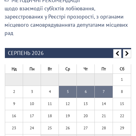
МЕТОДИЧНІ РЕКОМЕНДАЦІЇ
щодо взаємодії суб’єктів лобіювання,
зареєстрованих у Реєстрі прозорості, з органами
місцевого самоврядуваннята депутатами місцевих
рад
СЕРПЕНЬ 2026
Нд
Пн
Вт
Ср
Чт
Пт
Сб
1
2
3
4
5
6
7
8
9
10
11
12
13
14
15
16
17
18
19
20
21
22
23
24
25
26
27
28
29