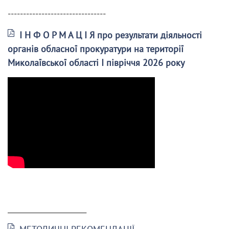
--------------------------------
І Н Ф О Р М А Ц І Я про результати діяльності
органів обласної прокуратури на території
Миколаївської області І півріччя 2026 року
______________________