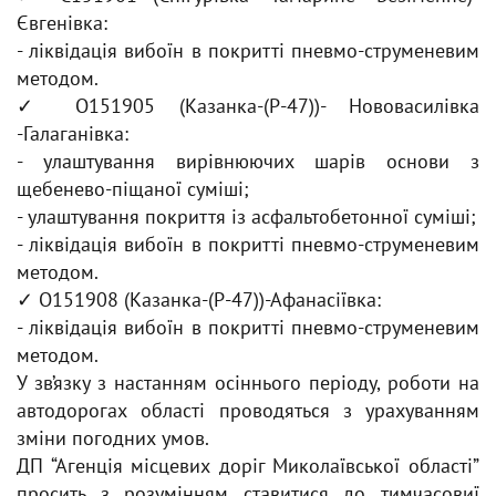
Євгенівка:
- ліквідація вибоїн в покритті пневмо-струменевим
методом.
✓ О151905 (Казанка-(Р-47))- Нововасилівка
-Галаганівка:
- улаштування вирівнюючих шарів основи з
щебенево-піщаної суміші;
- улаштування покриття із асфальтобетонної суміші;
- ліквідація вибоїн в покритті пневмо-струменевим
методом.
✓ О151908 (Казанка-(Р-47))-Афанасіївка:
- ліквідація вибоїн в покритті пневмо-струменевим
методом.
У зв’язку з настанням осіннього періоду, роботи на
автодорогах області проводяться з урахуванням
зміни погодних умов.
ДП “Агенція місцевих доріг Миколаївської області”
просить з розумінням ставитися до тимчасовиї