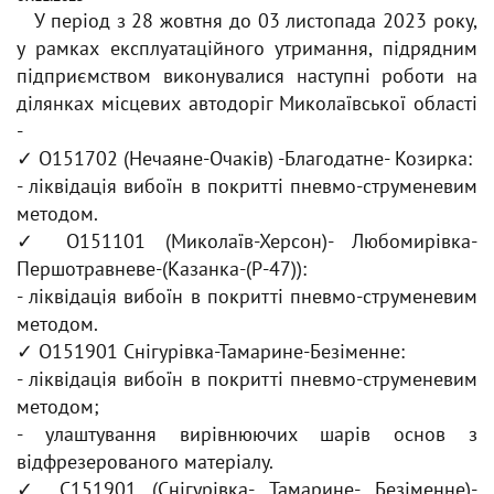
У період з 28 жовтня до 03 листопада 2023 року,
у рамках експлуатаційного утримання, підрядним
підприємством виконувалися наступні роботи на
ділянках місцевих автодоріг Миколаївської області
-
✓ О151702 (Нечаяне-Очаків) -Благодатне- Козирка:
- ліквідація вибоїн в покритті пневмо-струменевим
методом.
✓ О151101 (Миколаїв-Херсон)- Любомирівка-
Першотравневе-(Казанка-(Р-47)):
- ліквідація вибоїн в покритті пневмо-струменевим
методом.
✓ О151901 Снігурівка-Тамарине-Безіменне:
- ліквідація вибоїн в покритті пневмо-струменевим
методом;
- улаштування вирівнюючих шарів основ з
відфрезерованого матеріалу.
✓ С151901 (Снігурівка- Тамарине- Безіменне)-