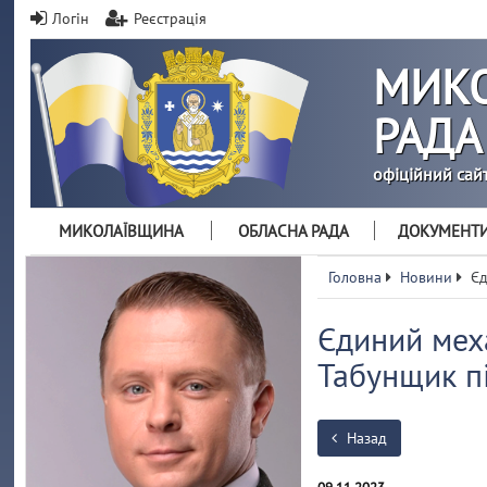
Логін
Реєстрація
МИКО
РАДА
офіційний сай
МИКОЛАЇВЩИНА
ОБЛАСНА РАДА
ДОКУМЕНТ
Головна
Новини
Єд
Єдиний меха
Табунщик п
Назад