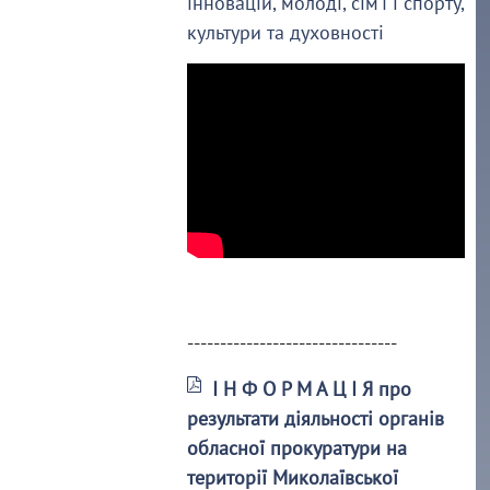
інновацій, молоді, сім’ї і спорту,
культури та духовності
--------------------------------
І Н Ф О Р М А Ц І Я про
результати діяльності органів
обласної прокуратури на
території Миколаївської