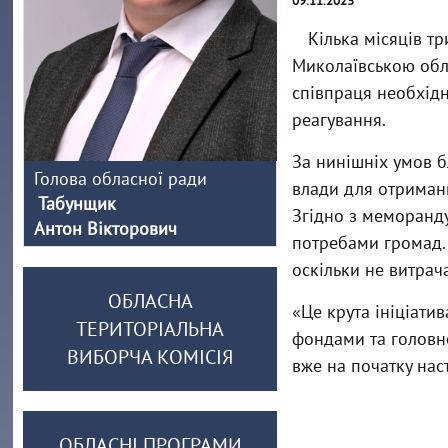
09.11.2023
Кілька місяців т
Миколаївською обл
співпраця необхідн
реагування.
За нинішніх умов б
Голова обласної ради
влади для отриманн
Табунщик
Згідно з меморанду
Антон Вікторович
потребами громад.
оскільки не витрач
ОБЛАСНА
«Це крута ініціати
ТЕРИТОРІАЛЬНА
фондами та головне
ВИБОРЧА КОМІСІЯ
вже на початку нас
ОБЛАСНІ ПРОГРАМИ