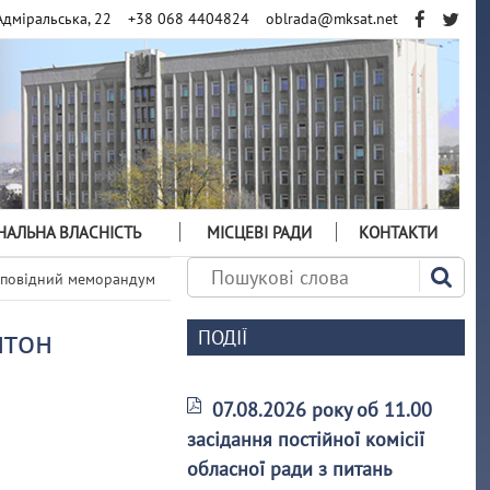
Адміральська, 22
+38 068 4404824
oblrada@mksat.net
АЛЬНА ВЛАСНІСТЬ
МІСЦЕВІ РАДИ
КОНТАКТИ
ідповідний меморандум
нтон
ПОДІЇ
07.08.2026 року об 11.00
засідання постійної комісії
обласної ради з питань