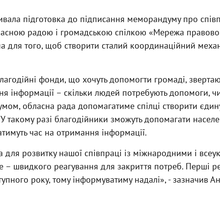
ривала підготовка до підписання меморандуму про спі
асною радою і громадською спілкою «Мережа правовог
а для того, щоб створити сталий координаційний меха
лагодійні фонди, що хочуть допомогти громаді, звертаю
я інформації – скільки людей потребують допомоги, ч
мом, обласна рада допомагатиме спілці створити єдину
 У такому разі благодійники зможуть допомагати насел
атимуть час на отримання інформації.
ва для розвитку нашої співпраці із міжнародними і всеу
 – швидкого реагування для закриття потреб. Перші ре
тупного року, тому інформуватиму надалі», - зазначив А