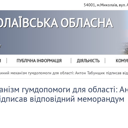
54001, м.Миколаїв, вул. 
ЛАЇВСЬКА ОБЛАСНА
т
И
ПУБЛІЧНА ІНФОРМАЦІЯ
ДІЯЛЬНІСТЬ
КОМУН
иний механізм гумдопомоги для області: Антон Табунщик підписав в
нізм гумдопомоги для області: А
ідписав відповідний меморандум