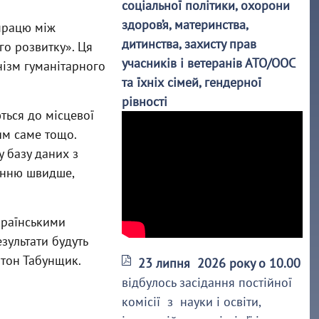
соціальної політики, охорони
здоров’я, материнства,
впрацю між
дитинства, захисту прав
о розвитку». Ця
учасників і ветеранів АТО/ООС
нізм гуманітарного
та їхніх сімей, гендерної
рівності
ться до місцевої
им саме тощо.
 базу даних з
енню швидше,
країнськими
зультати будуть
нтон Табунщик.
23 липня 2026 року о 10.00
відбулось засідання постійної
комісії з науки і освіти,