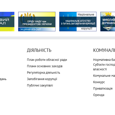
ДІЯЛЬНІСТЬ
КОМУНАЛЬ
План роботи обласної ради
Нормативна ба
Суб'єкти госп
Плани основних заходів
власності
Регуляторна діяльність
Комунальне м
дань
Запобігання корупції
Конкурс
Публічні закупівлі
Приватизація
Оренда