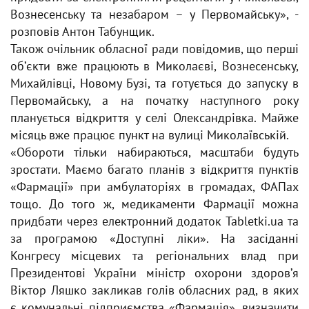
Вознесенську та незабаром – у Первомайську», -
розповів Антон Табунщик.
Також очільник обласної ради повідомив, що перші
обʼєкти вже працюють в Миколаєві, Вознесенську,
Михайлівці, Новому Бузі, та готується до запуску в
Первомайську, а на початку наступного року
планується відкриття у селі Олександрівка. Майже
місяць вже працює пункт на вулиці Миколаївській.
«Обороти тільки набираються, масштаби будуть
зростати. Маємо багато планів з відкриття пунктів
«Фармації» при амбулаторіях в громадах, ФАПах
тощо. До того ж, медикаменти Фармації можна
придбати через електронний додаток Tabletki.ua та
за програмою «Доступні ліки». На засіданні
Конгресу місцевих та регіональних влад при
Президентові України міністр охорони здоровʼя
Віктор Ляшко закликав голів обласних рад, в яких
є комунальні підприємства «Фармація», визначити