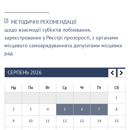
______________________
МЕТОДИЧНІ РЕКОМЕНДАЦІЇ
щодо взаємодії суб’єктів лобіювання,
зареєстрованих у Реєстрі прозорості, з органами
місцевого самоврядуваннята депутатами місцевих
рад
СЕРПЕНЬ 2026
Нд
Пн
Вт
Ср
Чт
Пт
Сб
1
2
3
4
5
6
7
8
9
10
11
12
13
14
15