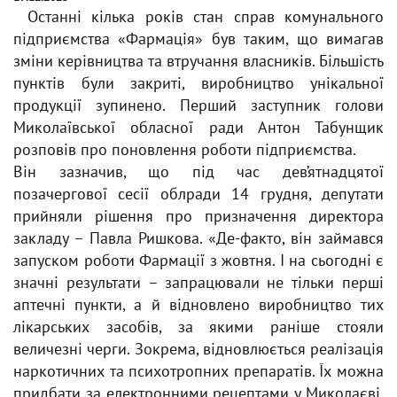
Останні кілька років стан справ комунального
підприємства «Фармація» був таким, що вимагав
зміни керівництва та втручання власників. Більшість
пунктів були закриті, виробництво унікальної
продукції зупинено. Перший заступник голови
Миколаївської обласної ради Антон Табунщик
розповів про поновлення роботи підприємства.
Він зазначив, що під час дев’ятнадцятої
позачергової сесії облради 14 грудня, депутати
прийняли рішення про призначення директора
закладу – Павла Ришкова. «Де-факто, він займався
запуском роботи Фармації з жовтня. І на сьогодні є
значні результати – запрацювали не тільки перші
аптечні пункти, а й відновлено виробництво тих
лікарських засобів, за якими раніше стояли
величезні черги. Зокрема, відновлюється реалізація
наркотичних та психотропних препаратів. Їх можна
придбати за електронними рецептами у Миколаєві,