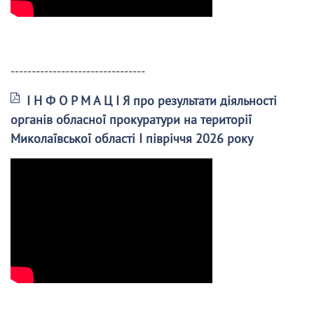
--------------------------------
І Н Ф О Р М А Ц І Я про результати діяльності
органів обласної прокуратури на території
Миколаївської області І півріччя 2026 року