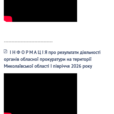
--------------------------------
І Н Ф О Р М А Ц І Я про результати діяльності
органів обласної прокуратури на території
Миколаївської області І півріччя 2026 року