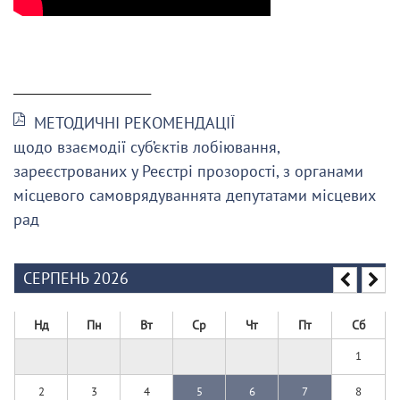
______________________
МЕТОДИЧНІ РЕКОМЕНДАЦІЇ
щодо взаємодії суб’єктів лобіювання,
зареєстрованих у Реєстрі прозорості, з органами
місцевого самоврядуваннята депутатами місцевих
рад
СЕРПЕНЬ 2026
Нд
Пн
Вт
Ср
Чт
Пт
Сб
1
2
3
4
5
6
7
8