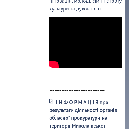
інновацій, молоді, сім’ї і спорту,
культури та духовності
--------------------------------
І Н Ф О Р М А Ц І Я про
результати діяльності органів
обласної прокуратури на
території Миколаївської