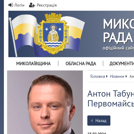
Логін
Реєстрація
МИКО
РАДА
офіційний сай
МИКОЛАЇВЩИНА
ОБЛАСНА РАДА
ДОКУМЕНТ
Головна
Новини
Ан
Антон Табун
Первомайсь
Назад