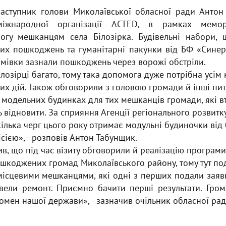
ступник голови Миколаївської обласної ради Антон
міжнародної організації ACTED, в рамках мемор
огу мешканцям села Білозірка. Будівельні набори,
них пошкоджень та гуманітарні пакунки від БФ «Сине
омівки зазнали пошкоджень через ворожі обстріли.
Білозірці багато, тому така допомога дуже потрібна усі
их дій. Також обговорили з головою громади й інші пи
 модельних будинках для тих мешканців громади, які в
ть відновити. За сприяння Агенції регіонального розвитк
кілька черг цього року отримає модульні будиночки від
сією», - розповів Антон Табунщик.
ив, що під час візиту обговорили й реалізацію програм
шкоджених громад Миколаївського району, тому тут под
 місцевими мешканцями, які одні з перших подали заяв
вели ремонт. Приємно бачити перші результати. Гро
номен нашої держави», - зазначив очільник обласної рад