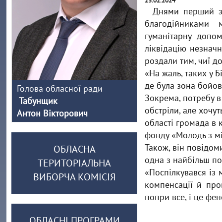
23.02.2024
Днями перший за
благодійниками 
гуманітарну допом
ліквідацію незнач
роздали тим, чиї д
«На жаль, таких у 
де була зона бойов
Голова обласної ради
Зокрема, потребу в
Табунщик
обстріли, але хочу
Антон Вікторович
області громада в 
фонду «Молодь з мі
Також, він повідом
ОБЛАСНА
одна з найбільш по
ТЕРИТОРІАЛЬНА
«Поспілкувався із
ВИБОРЧА КОМІСІЯ
компенсації й про
попри все, і це фе
ОБЛАСНІ ПРОГРАМИ