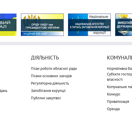
ДІЯЛЬНІСТЬ
КОМУНАЛЬ
План роботи обласної ради
Нормативна ба
Суб'єкти госп
Плани основних заходів
власності
Регуляторна діяльність
Комунальне м
дань
Запобігання корупції
Конкурс
Публічні закупівлі
Приватизація
Оренда