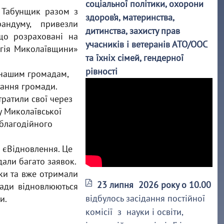
соціальної політики, охорони
 Табунщик разом з
здоров’я, материнства,
андуму, привезли
дитинства, захисту прав
 що розраховані на
учасників і ветеранів АТО/ООС
ргія Миколаївщини»
та їхніх сімей, гендерної
рівності
м нашим громадам,
тання громади.
тратили свої через
у Миколаївської
 благодійного
и єВідновлення. Це
али багато заявок.
ки та вже отримали
23 липня 2026 року о 10.00
мади відновлюються
відбулось засідання постійної
и.
комісії з науки і освіти,