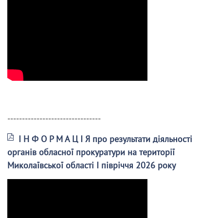
--------------------------------
І Н Ф О Р М А Ц І Я про результати діяльності
органів обласної прокуратури на території
Миколаївської області І півріччя 2026 року