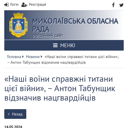
Логін
Реєстрація
МИКОЛАЇВСЬКА ОБЛАСНА
РАДА
офіційний сайт
МЕНЮ
Головна
Новини
«Наші воїни справжні титани цієї війни»,
– Антон Табунщик відзначив нацгвардійців
«Наші воїни справжні титани
цієї війни», – Антон Табунщик
відзначив нацгвардійців
Назад
14.05.2024