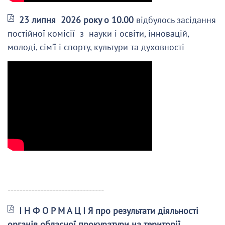
23 липня 2026 року о 10.00
відбулось засідання
постійної комісії з науки і освіти, інновацій,
молоді, сім’ї і спорту, культури та духовності
--------------------------------
І Н Ф О Р М А Ц І Я про результати діяльності
органів обласної прокуратури на території