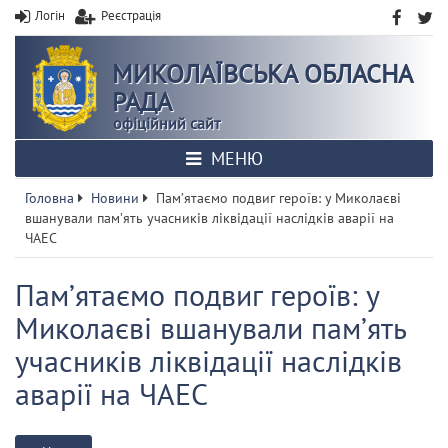
Логін
Реєстрація
МИКОЛАЇВСЬКА ОБЛАСНА
РАДА
офіційний сайт
МЕНЮ
Головна
Новини
Памʼятаємо подвиг героїв: у Миколаєві
вшанували памʼять учасників ліквідації наслідків аварії на
ЧАЕС
Памʼятаємо подвиг героїв: у
Миколаєві вшанували памʼять
учасників ліквідації наслідків
аварії на ЧАЕС