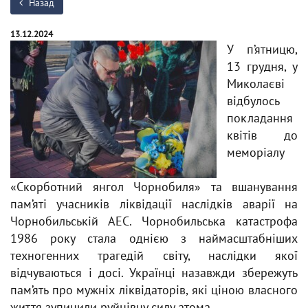
Назад
13.12.2024
У п’ятницю,
13 грудня, у
Миколаєві
відбулось
покладання
квітів до
меморіалу
«Скорботний янгол Чорнобиля» та вшанування
пам’яті учасників ліквідації наслідків аварії на
Чорнобильській АЕС. Чорнобильська катастрофа
1986 року стала однією з наймасштабніших
техногенних трагедій світу, наслідки якої
відчуваються і досі. Українці назавжди збережуть
пам’ять про мужніх ліквідаторів, які ціною власного
життя зупинили руйнівну силу атома.