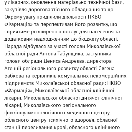
у лікарнях, оновлення матеріально-технічної бази,
закупівля дороговартісного обладнання тощо.
Окрему увагу приділили діяльності ПКВО
«Фармація» та перспективам його розвитку, що
сприятиме розширенню послуг для населення та
додатковим надходженням до бюджету області.
Нарада відбулася за участі голови Миколаївської
обласної ради Антона Табунщика, заступника
голови облради Дениса Андрєєва, директора
Агенції регіонального розвитку області Євгена
Бабкова та керівників комунальних некомерційних
підприємств Миколаївської обласної ради: ПКВО
«Фармація», Миколаївської обласної клінічної
лікарні, Миколаївської обласної дитячої клінічної
лікарні, Миколаївського регіонального
фтизіопульмонологічного медичного центру,
обласного центру психічного здоров’я, обласної
станції переливання крові, обласного клінічного