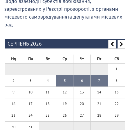
щодо взаємодії суб’єктів лобіювання,
зареєстрованих у Реєстрі прозорості, з органами
місцевого самоврядуваннята депутатами місцевих
рад
СЕРПЕНЬ 2026
Нд
Пн
Вт
Ср
Чт
Пт
Сб
1
2
3
4
5
6
7
8
9
10
11
12
13
14
15
16
17
18
19
20
21
22
23
24
25
26
27
28
29
30
31