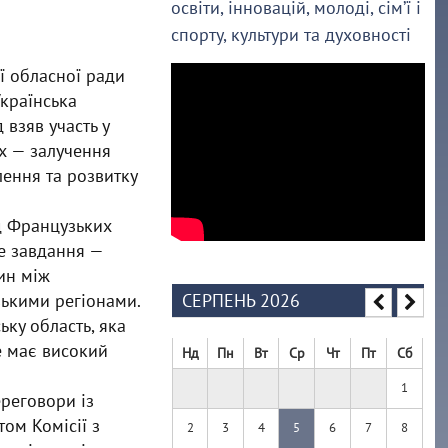
освіти, інновацій, молоді, сім’ї і
спорту, культури та духовності
ї обласної ради
країнська
д
взяв участь у
их — залучення
ення та розвитку
д Французьких
е завдання —
ин між
ькими регіонами.
СЕРПЕНЬ 2026
ку область, яка
е має високий
Нд
Пн
Вт
Ср
Чт
Пт
Сб
1
ереговори із
ом Комісії з
2
3
4
5
6
7
8