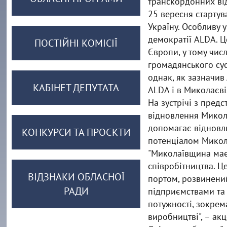
транскордонних ві
25 вересня стартув
Україну. Особливу 
демократії ALDA. Ц
ПОСТІЙНІ КОМІСІЇ
Європи, у тому числ
громадянського сус
однак, як зазначив
КАБІНЕТ ДЕПУТАТА
ALDA і в Миколаєві
На зустрічі з пред
відновлення Микола
допомагає відновлю
КОНКУРСИ ТА ПРОЄКТИ
потенціалом Микол
"Миколаївщина має 
співробітництва. Ц
ВІДЗНАКИ ОБЛАСНОЇ
портом, розвинени
РАДИ
підприємствами та
потужності, зокрем
виробництві", – ак