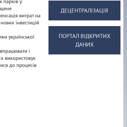
х парків у
ощене
ДЕЦЕНТРАЛІЗАЦІЯ
пенсація витрат на
нових інвестицій
ПОРТАЛ ВІДКРИТИХ
ики української
ДАНИХ
івпрацювати і
та використовує
ися до процесів