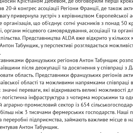
дносин Крістіаном Дебевом, де обговорили перші кроки
ав 20-й конгрес асоціації Регіони Франції, де також ак
увагу привернула зустріч з керівництвом Європейської а
е організація, що об'єднує сотні учасників з понад 50 
і, органи місцевого самоврядування, асоціації та органі
пільства. Представництва ALDA вже відкрито у кількох м
 Антон Табунщик, у перспективі розглядається можливіст
.
ставниками французьких регіонов Антон Табунщик розпо
ївщини після деокупації та досягнення у співпраці з Д
вати область. Представники французьких регіонів акт
аївської області та можливими напрямками співпраці в
значні переваги, які відкривають великі можливості 
е логістична інфраструктура з чотирма морськими та о
й аграрно-промисловий сектор із 654 сільськогоспода
 більш ніж 3 тисячами фермерських господарств. Наші 
а переробні підприємства, займають важливе місце в н
центував Антон Табунщик.