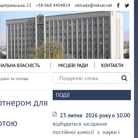
Адміральська, 22
+38 068 4404824
oblrada@mksat.net
АЛЬНА ВЛАСНІСТЬ
МІСЦЕВІ РАДИ
КОНТАКТИ
раїн та готова
ПОДІЇ
ртнером для
23 липня 2026 року о 10.00
нотою
відбудеться засідання
постійної комісії з науки і