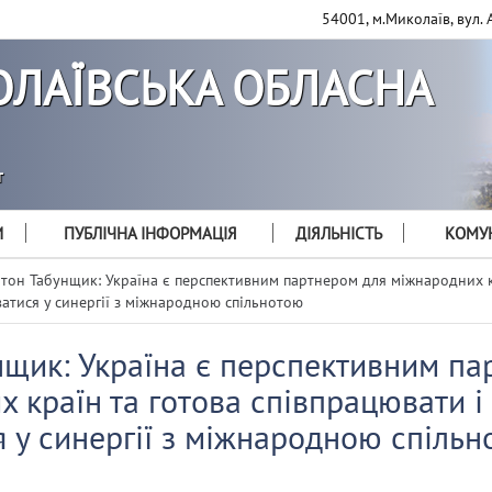
54001, м.Миколаїв, вул. 
ЛАЇВСЬКА ОБЛАСНА
т
И
ПУБЛІЧНА ІНФОРМАЦІЯ
ДІЯЛЬНІСТЬ
КОМУН
тон Табунщик: Україна є перспективним партнером для міжнародних к
ватися у синергії з міжнародною спільнотою
нщик: Україна є перспективним па
 країн та готова співпрацювати і
 у синергії з міжнародною спіль