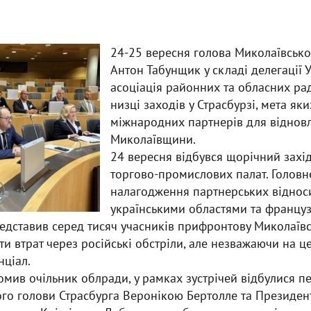
24-25 вересня голова Миколаївсько
Антон Табунщик у складі делегації
У
асоціація районних та обласних ра
низці заходів у Страсбурзі, мета як
міжнародних партнерів для відновл
Миколаївщини.
24 вересня відбувся щорічний захі
торгово-промислових палат. Головн
налагодження партнерських віднос
українськими областями та француз
дставив серед тисяч учасників прифронтову Миколаївсь
и втрат через російські обстріли, але незважаючи на ц
нціал.
домив очільник облради, у рамках зустрічей відбулися п
го голови Страсбурга Веронікою Бертолле та Президент