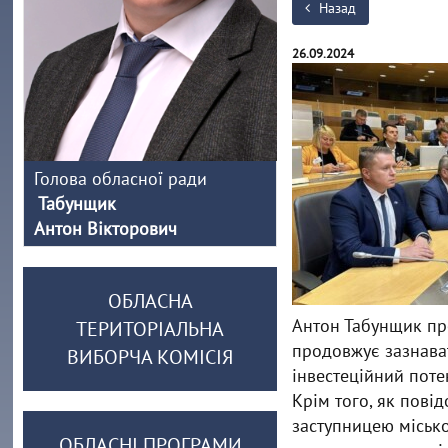
Назад
26.09.2024
Голова обласної ради
Табунщик
Антон Вікторович
ОБЛАСНА
Антон Табунщик пре
ТЕРИТОРІАЛЬНА
продовжує зазнават
ВИБОРЧА КОМІСІЯ
інвестеційний поте
Крім того, як пові
заступницею місько
ОБЛАСНІ ПРОГРАМИ