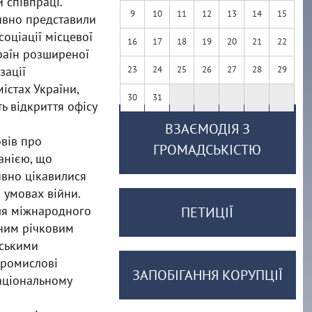
 співпраці.
9
10
11
12
13
14
15
тивно представили
соціації місцевої
16
17
18
19
20
21
22
країн розширеної
зації
23
24
25
26
27
28
29
істах України,
30
31
ь відкриття офісу
ВЗАЄМОДІЯ З
вів про
ГРОМАДСЬКІСТЮ
анією, що
ивно цікавилися
 умовах війни.
для міжнародного
ПЕТИЦІЇ
дним річковим
рськими
промислові
ЗАПОБІГАННЯ КОРУПЦІЇ
аціональному