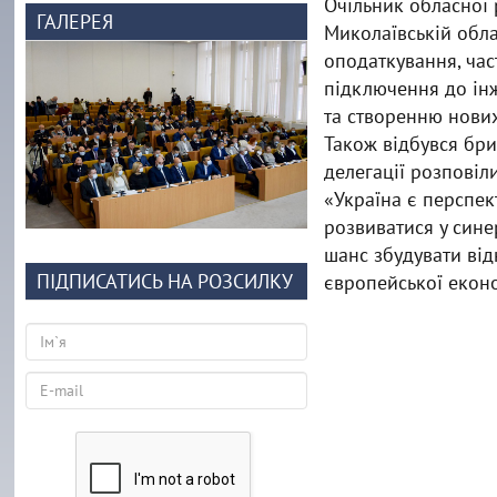
Очільник обласної 
ГАЛЕРЕЯ
Миколаївській обла
оподаткування, час
підключення до ін
та створенню нових
Також відбувся бри
делегації розповіли
«Україна є перспек
розвиватися у сине
шанс збудувати ві
ПІДПИСАТИСЬ НА РОЗСИЛКУ
європейської еконо