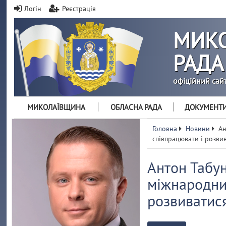
Логін
Реєстрація
МИКО
РАДА
офіційний сай
МИКОЛАЇВЩИНА
ОБЛАСНА РАДА
ДОКУМЕНТ
Головна
Новини
Ан
співпрацювати і розви
Антон Табу
міжнародних
розвиватися