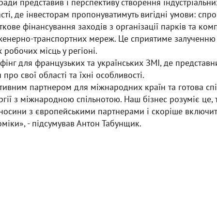
ради представив і перспективу створення індустріальни
сті, де інвесторам пропонуватимуть вигідні умови: спр
ткове фінансування заходів з організації парків та ком
женерно-транспортних мереж. Це сприятиме залученню 
 робочих місць у регіоні.
фінг для французьких та українських ЗМІ, де представн
 про свої області та їхні особливості.
тивним партнером для міжнародних країн та готова сп
ргії з міжнародною спільнотою. Наш бізнес розуміє це, 
дносини з європейськими партнерами і скоріше включит
міки», - підсумував Антон Табунщик.