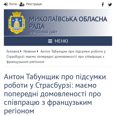
Логін
Реєстрація
МИКОЛАЇВСЬКА ОБЛАСНА
РАДА
офіційний сайт
МЕНЮ
Головна
Новини
Антон Табунщик про підсумки роботи у
Страсбурзі: маємо попередні домовленості про співпрацю з
французьким регіоном
Антон Табунщик про підсумки
роботи у Страсбурзі: маємо
попередні домовленості про
співпрацю з французьким
регіоном