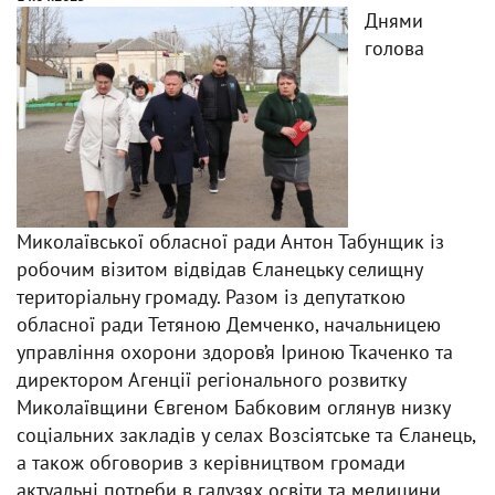
Днями
голова
Миколаївської обласної ради Антон Табунщик із
робочим візитом відвідав Єланецьку селищну
територіальну громаду. Разом із депутаткою
обласної ради Тетяною Демченко, начальницею
управління охорони здоров’я Іриною Ткаченко та
директором Агенції регіонального розвитку
Миколаївщини Євгеном Бабковим оглянув низку
соціальних закладів у селах Возсіятське та Єланець,
а також обговорив з керівництвом громади
актуальні потреби в галузях освіти та медицини.