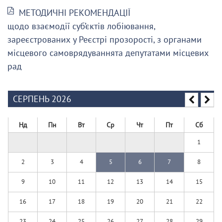
МЕТОДИЧНІ РЕКОМЕНДАЦІЇ
щодо взаємодії суб’єктів лобіювання,
зареєстрованих у Реєстрі прозорості, з органами
місцевого самоврядуваннята депутатами місцевих
рад
СЕРПЕНЬ 2026
Нд
Пн
Вт
Ср
Чт
Пт
Сб
1
2
3
4
5
6
7
8
9
10
11
12
13
14
15
16
17
18
19
20
21
22
23
24
25
26
27
28
29