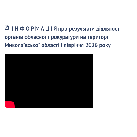
--------------------------------
І Н Ф О Р М А Ц І Я про результати діяльності
органів обласної прокуратури на території
Миколаївської області І півріччя 2026 року
______________________