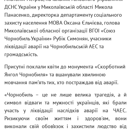
ДСНС України у Миколаївській області Микола
Панасенко, директорка департаменту соціального
захисту населення МОВА Оксана Єльчієва, голова
Миколаївської обласної організації ВГОІ «Союз
Чорнобиль України» Рубік Симонян, учасники
ліквідації аварії на Чорнобильській АЕС та
громадськість.
Присутні поклали квіти до монумента «Скорботний
Янгол Чорнобиля» та вшанували хвилиною
мовчання памʼять тих, хто постраждав від аварії.
«Чорнобиль – це не лише велика трагедія, а й
символ відваги та мужності українців, які брали
участь у ліквідації наслідків аварії на ЧАЕС.
Ризикуючи своїм життям і здоров'ям, вони
виконали свій обов’язок і захистили людство від