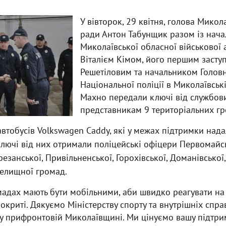
У вівторок, 29 квітня, голова Микол
ради Антон Табунщик разом із нач
Миколаївської обласної військової 
Віталієм Кімом, його першим засту
Решетіловим та начальником Голов
Національної поліції в Миколаївські
Махно передали ключі від службови
представникам 9 територіальних гр
втобусів Volkswagen Caddy, які у межах підтримки над
Ключі від них отримали поліцейські офіцери Первомайсь
езанської, Привільненської, Горохівської, Доманівської
селищної громад.
мадах мають бути мобільними, аби швидко реагувати на с
окриті. Дякуємо Міністерству спорту та внутрішніх спра
у прифронтовій Миколаївщині. Ми цінуємо вашу підтрим