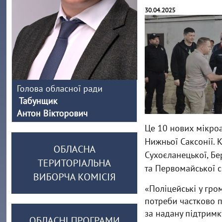
30.04.2025
Голова обласної ради
Табунщик
Антон Вікторович
Це 10 нових мікроа
Нижньої Саксонії. 
ОБЛАСНА
Сухоєланецької, Бер
ТЕРИТОРІАЛЬНА
та Первомайської 
ВИБОРЧА КОМІСІЯ
«Поліцейські у гро
потреби частково п
за надану підтримк
ОБЛАСНІ ПРОГРАМИ