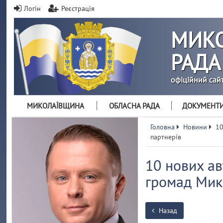
Логін
Реєстрація
МИКО
РАДА
офіційний сай
МИКОЛАЇВЩИНА
ОБЛАСНА РАДА
ДОКУМЕНТ
Головна
Новини
10
партнерів
10 нових ав
громад Мик
Назад