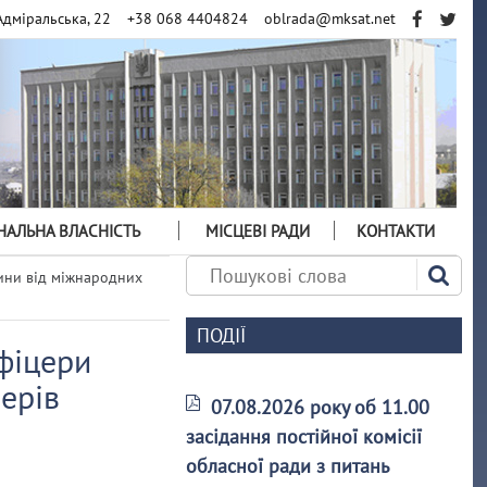
Адміральська, 22
+38 068 4404824
oblrada@mksat.net
АЛЬНА ВЛАСНІСТЬ
МІСЦЕВІ РАДИ
КОНТАКТИ
ини від міжнародних
ПОДІЇ
фіцери
ерів
07.08.2026 року об 11.00
засідання постійної комісії
обласної ради з питань