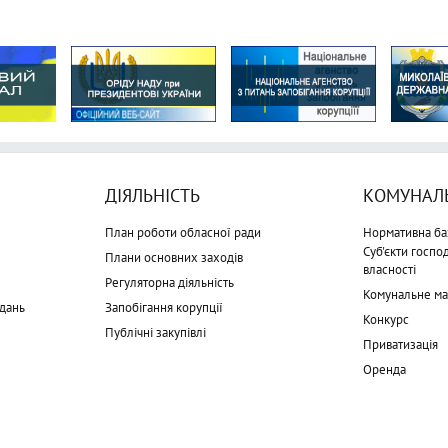
ДІЯЛЬНІСТЬ
КОМУНАЛЬ
План роботи обласної ради
Нормативна ба
Суб'єкти госп
Плани основних заходів
власності
Регуляторна діяльність
Комунальне м
дань
Запобігання корупції
Конкурс
Публічні закупівлі
Приватизація
Оренда