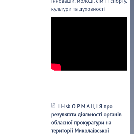
інновацій, молоді, сім’ї і спорту,
культури та духовності
--------------------------------
І Н Ф О Р М А Ц І Я про
результати діяльності органів
обласної прокуратури на
території Миколаївської