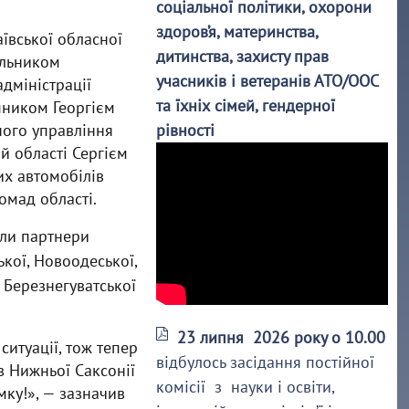
соціальної політики, охорони
здоров’я, материнства,
аївської обласної
дитинства, захисту прав
альником
учасників і ветеранів АТО/ООС
адміністрації
та їхніх сімей, гендерної
пником Георгієм
ного управління
рівності
й області Сергієм
х автомобілів
омад області.
али партнери
кої, Новоодеської,
, Березнегуватської
23 липня 2026 року о 10.00
итуації, тож тепер
відбулось засідання постійної
в Нижньої Саксонії
комісії з науки і освіти,
ку!», — зазначив