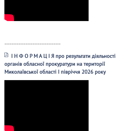
--------------------------------
І Н Ф О Р М А Ц І Я про результати діяльності
органів обласної прокуратури на території
Миколаївської області І півріччя 2026 року