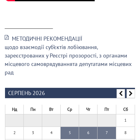
______________________
МЕТОДИЧНІ РЕКОМЕНДАЦІЇ
щодо взаємодії суб’єктів лобіювання,
зареєстрованих у Реєстрі прозорості, з органами
місцевого самоврядуваннята депутатами місцевих
рад
СЕРПЕНЬ 2026
Нд
Пн
Вт
Ср
Чт
Пт
Сб
1
2
3
4
5
6
7
8