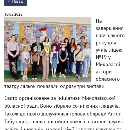
Назад
30.05.2025
На
завершення
навчального
року для
учнів ліцею
№19 у
Миколаєві
актори
обласного
театру ляльок показали одразу три вистави.
Свято організоване за ініціативи Миколаївської
обласної ради. Воно зібрало сотні юних глядачів.
Також до нього долучилися голова облради Антон
Табунщик, голова постійної комісії з питань науки і
освіти, інновацій, молоді, сімʼї і спорту, культури та