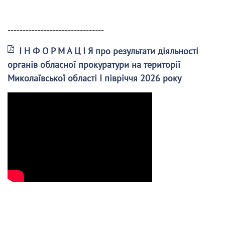
--------------------------------
І Н Ф О Р М А Ц І Я про результати діяльності
органів обласної прокуратури на території
Миколаївської області І півріччя 2026 року
______________________