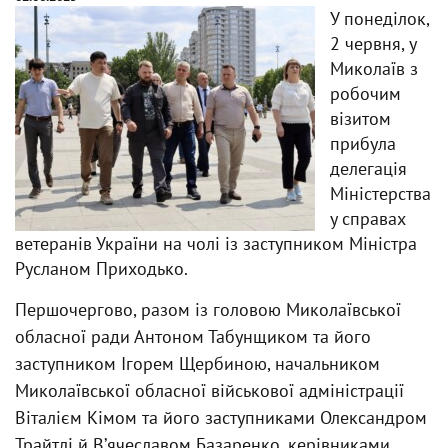
У понеділок,
2 червня, у
Миколаїв з
робочим
візитом
прибула
делегація
Міністерства
у справах
ветеранів України на чолі із заступником Міністра
Русланом Приходько.
Першочергово, разом із головою Миколаївської
обласної ради Антоном Табунщиком та його
заступником Ігорем Щербиною, начальником
Миколаївської обласної військової адміністрації
Віталієм Кімом та його заступниками Олександром
Трайтлі й Вʼячеславом Базаренко, керівниками