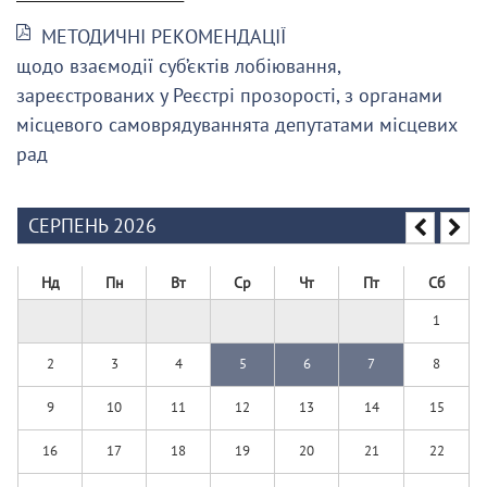
МЕТОДИЧНІ РЕКОМЕНДАЦІЇ
щодо взаємодії суб’єктів лобіювання,
зареєстрованих у Реєстрі прозорості, з органами
місцевого самоврядуваннята депутатами місцевих
рад
СЕРПЕНЬ 2026
Нд
Пн
Вт
Ср
Чт
Пт
Сб
1
2
3
4
5
6
7
8
9
10
11
12
13
14
15
16
17
18
19
20
21
22