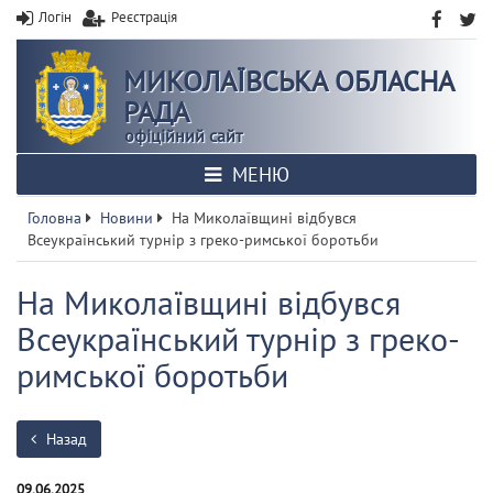
Логін
Реєстрація
МИКОЛАЇВСЬКА ОБЛАСНА
РАДА
офіційний сайт
МЕНЮ
Головна
Новини
На Миколаївщині відбувся
Всеукраїнський турнір з греко-римської боротьби
На Миколаївщині відбувся
Всеукраїнський турнір з греко-
римської боротьби
Назад
09.06.2025