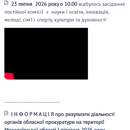
23 липня 2026 року о 10.00
відбулось засідання
постійної комісії з науки і освіти, інновацій,
молоді, сім’ї і спорту, культури та духовності
--------------------------------
І Н Ф О Р М А Ц І Я про результати діяльності
органів обласної прокуратури на території
Миколаївської області І півріччя 2026 року