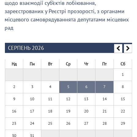
щодо взаємодії суб’єктів лобіювання,
зареєстрованих у Реєстрі прозорості, з органами
місцевого самоврядуваннята депутатами місцевих
рад
СЕРПЕНЬ 2026
Нд
Пн
Вт
Ср
Чт
Пт
Сб
1
2
3
4
5
6
7
8
9
10
11
12
13
14
15
16
17
18
19
20
21
22
23
24
25
26
27
28
29
30
31