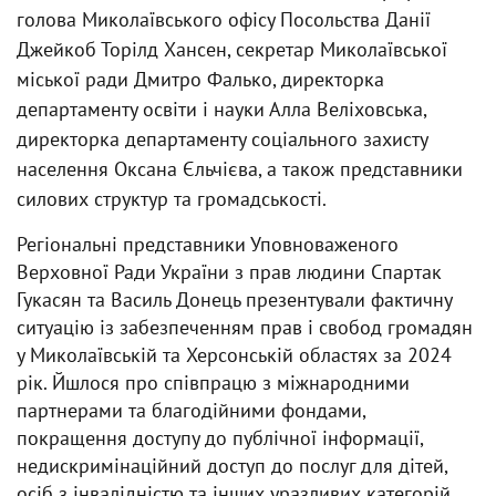
голова Миколаївського офісу Посольства Данії
Джейкоб Торілд Хансен, секретар Миколаївської
міської ради Дмитро Фалько, директорка
департаменту освіти і науки Алла Веліховська,
директорка департаменту соціального захисту
населення Оксана Єльчієва, а також представники
силових структур та громадськості.
Регіональні представники Уповноваженого
Верховної Ради України з прав людини Спартак
Гукасян та Василь Донець презентували фактичну
ситуацію із забезпеченням прав і свобод громадян
у Миколаївській та Херсонській областях за 2024
рік. Йшлося про співпрацю з міжнародними
партнерами та благодійними фондами,
покращення доступу до публічної інформації,
недискримінаційний доступ до послуг для дітей,
осіб з інвалідністю та інших уразливих категорій