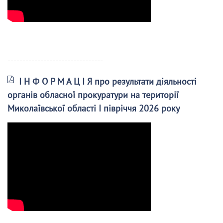
--------------------------------
І Н Ф О Р М А Ц І Я про результати діяльності
органів обласної прокуратури на території
Миколаївської області І півріччя 2026 року