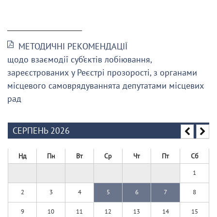
______________________
МЕТОДИЧНІ РЕКОМЕНДАЦІЇ
щодо взаємодії суб’єктів лобіювання,
зареєстрованих у Реєстрі прозорості, з органами
місцевого самоврядуваннята депутатами місцевих
рад
СЕРПЕНЬ 2026
Нд
Пн
Вт
Ср
Чт
Пт
Сб
1
2
3
4
5
6
7
8
9
10
11
12
13
14
15