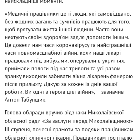
найскладніші моменти.
«Медичні працівники це ті люди, які самовіддано,
без жодних вагань та сумнівів працюють для того,
щоб врятувати життя іншої людини. Часто вони
нехтують своїм здоровʼям задля допомоги іншим.
Це довели нам часи коронавірусу та найстрашніші
часи повномасштабної війни, коли наші лікарі
працювали під вибухами, оперували в укриттях,
приймали пологи під час тривоги та усі разом
зранку виходили забивати вікна лікарень фанерою
після прильоту. Дякую за кожен із днів вашої
роботи. Ви одні з героїв цієї війни», – зазначив
Антон Табунщик.
Голова облради вручив відзнаки Миколаївської
обласної ради «За заслуги перед Миколаївщиною»
ІІІ ступеня, почесні грамоти та подяки працівникам
обласної клінічної лікарні. Працівникам госпіталю