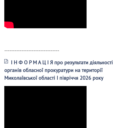
--------------------------------
І Н Ф О Р М А Ц І Я про результати діяльності
органів обласної прокуратури на території
Миколаївської області І півріччя 2026 року