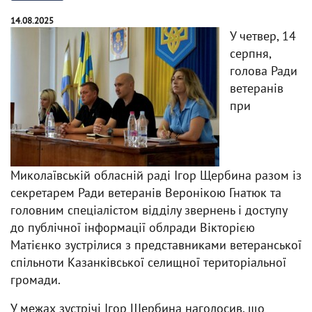
14.08.2025
У четвер, 14
серпня,
голова Ради
ветеранів
при
Миколаївській обласній раді Ігор Щербина разом із
секретарем Ради ветеранів Веронікою Гнатюк та
головним спеціалістом відділу звернень і доступу
до публічної інформації облради Вікторією
Матієнко зустрілися з представниками ветеранської
спільноти Казанківської селищної територіальної
громади.
У межах зустрічі Ігор Щербина наголосив, що