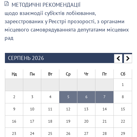
МЕТОДИЧНІ РЕКОМЕНДАЦІЇ
щодо взаємодії суб’єктів лобіювання,
зареєстрованих у Реєстрі прозорості, з органами
місцевого самоврядуваннята депутатами місцевих
рад
СЕРПЕНЬ 2026
Нд
Пн
Вт
Ср
Чт
Пт
Сб
1
2
3
4
5
6
7
8
9
10
11
12
13
14
15
16
17
18
19
20
21
22
23
24
25
26
27
28
29