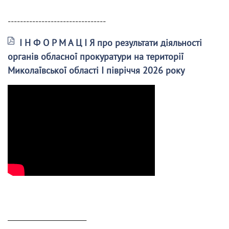
--------------------------------
І Н Ф О Р М А Ц І Я про результати діяльності
органів обласної прокуратури на території
Миколаївської області І півріччя 2026 року
______________________