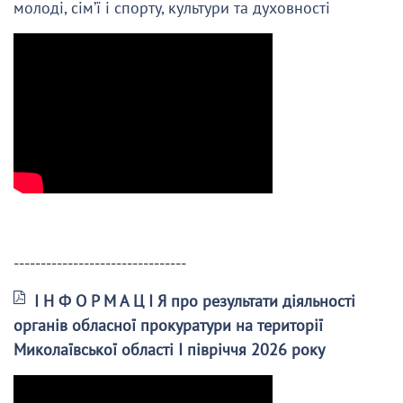
молоді, сім’ї і спорту, культури та духовності
--------------------------------
І Н Ф О Р М А Ц І Я про результати діяльності
органів обласної прокуратури на території
Миколаївської області І півріччя 2026 року