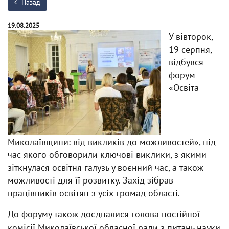
Назад
19.08.2025
У вівторок,
19 серпня,
відбувся
форум
«Освіта
Миколаївщини: від викликів до можливостей», під
час якого обговорили ключові виклики, з якими
зіткнулася освітня галузь у воєнний час, а також
можливості для її розвитку. Захід зібрав
працівників освітян з усіх громад області.
До форуму також доєдналися голова постійної
комісії Миколаївської обласної ради з питань науки