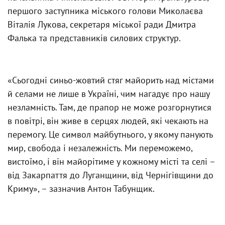
першого заступника міського голови Миколаєва
Віталія Лукова, секретаря міської ради Дмитра
Фалька та представників силових структур.
«Сьогодні синьо-жовтий стяг майорить над містами
й селами не лише в Україні, чим нагадує про нашу
незламність. Там, де прапор не може розгорнутися
в повітрі, він живе в серцях людей, які чекають на
перемогу. Це символ майбутнього, у якому панують
мир, свобода і незалежність. Ми переможемо,
вистоїмо, і він майорітиме у кожному місті та селі –
від Закарпаття до Луганщини, від Чернігівщини до
Криму», – зазначив Антон Табунщик.