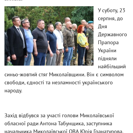
У суботу, 23
серпня, до
Дня
Державного
Прапора
України
підняли
найбільший
синьо-жовтий стяг Миколаївщини. Він є символом
свободи, єдності та незламності українського
народу.
Захід відбувся за участі голови Миколаївської
обласної ради Антона Табунщика, заступника
начальника Миколаївської ОВА Юрія Гранатурова,