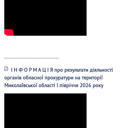
--------------------------------
І Н Ф О Р М А Ц І Я про результати діяльності
органів обласної прокуратури на території
Миколаївської області І півріччя 2026 року