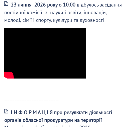
23 липня 2026 року о 10.00
відбулось засідання
постійної комісії з науки і освіти, інновацій,
молоді, сім’ї і спорту, культури та духовності
--------------------------------
І Н Ф О Р М А Ц І Я про результати діяльності
органів обласної прокуратури на території