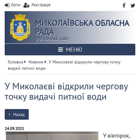
Логін
Реєстрація
МИКОЛАЇВСЬКА ОБЛАСНА
РАДА
офіційний сайт
МЕНЮ
Головна
Новини
У Миколаєві відкрили чергову точку
видачі питної води
У Миколаєві відкрили чергову
точку видачі питної води
Назад
24.09.2025
У вівторок,