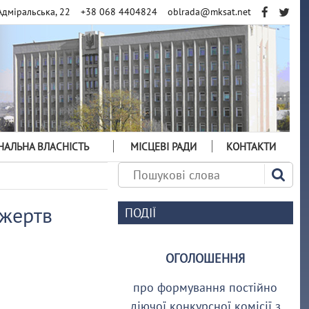
Адміральська, 22
+38 068 4404824
oblrada@mksat.net
АЛЬНА ВЛАСНІСТЬ
МІСЦЕВІ РАДИ
КОНТАКТИ
 жертв
ПОДІЇ
ОГОЛОШЕННЯ
про формування постійно
діючої конкурсної комісії з