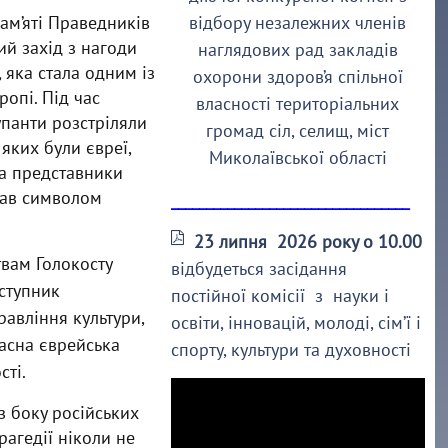
Пам’яті Праведників
відбору незалежних членів
ий захід з нагоди
наглядових рад закладів
 яка стала одним із
охорони здоров’я спільної
ропі. Під час
власності територіальних
упанти розстріляли
громад сіл, селищ, міст
яких були євреї,
Миколаївської області
та представники
тав символом
__________________________________
23 липня 2026 року о 10.00
твам Голокосту
відбудеться засідання
ступник
постійної комісії з науки і
авління культури,
освіти, інновацій, молоді, сім’ї і
ласна єврейська
спорту, культури та духовності
сті.
з боку російських
рагедії ніколи не