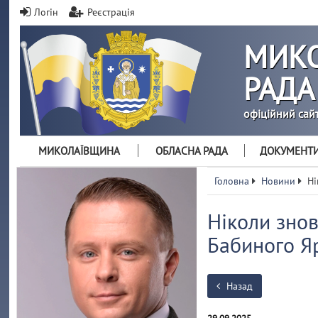
Логін
Реєстрація
МИКО
РАДА
офіційний сай
МИКОЛАЇВЩИНА
ОБЛАСНА РАДА
ДОКУМЕНТ
Головна
Новини
Ні
Ніколи знов
Бабиного Я
Назад