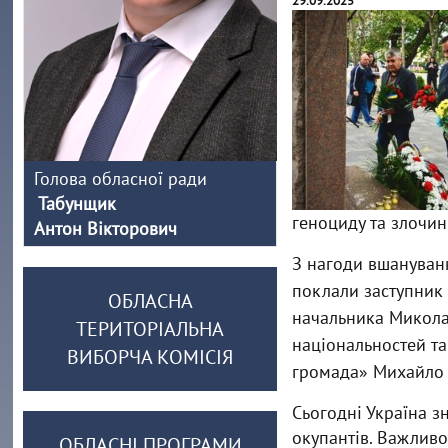
29.09.2025
Голова обласної ради
Табунщик
геноциду та злочин
Антон Вікторович
З нагоди вшануванн
поклали заступник 
ОБЛАСНА
начальника Миколаї
ТЕРИТОРІАЛЬНА
національностей та
ВИБОРЧА КОМІСІЯ
громада» Михайло Г
Сьогодні Україна з
окупантів. Важливо
ОБЛАСНІ ПРОГРАМИ