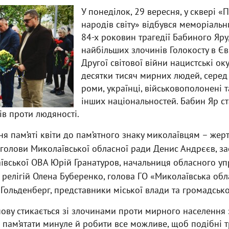
У понеділок, 29 вересня, у сквері «
народів світу» відбувся меморіальн
84-х роковин трагедії Бабиного Яру,
найбільших злочинів Голокосту в Єв
Другої світової війни нацистські ок
десятки тисяч мирних людей, серед 
роми, українці, військовополонені 
інших національностей. Бабин Яр с
ів проти людяності.
я пам’яті квіти до пам’ятного знаку миколаївцям – жер
голови Миколаївської обласної ради Денис Андрєєв, за
вської ОВА Юрій Гранатуров, начальниця обласного упр
 релігій Олена Буберенко, голова ГО «Миколаївська об
ольденберг, представники міської влади та громадсько
нову стикається зі злочинами проти мирного населення 
 пам’ятати минуле й робити все можливе, щоб подібні т