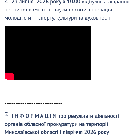
23 липня 2026 року о 10.00
відбулось засідання
постійної комісії з науки і освіти, інновацій,
молоді, сім’ї і спорту, культури та духовності
--------------------------------
І Н Ф О Р М А Ц І Я про результати діяльності
органів обласної прокуратури на території
Миколаївської області І півріччя 2026 року