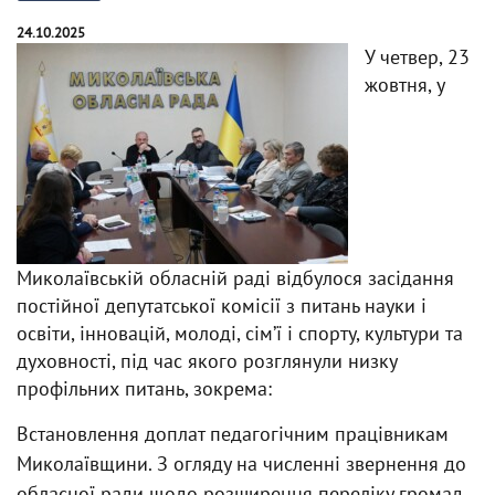
24.10.2025
У четвер, 23
жовтня, у
Миколаївській обласній раді відбулося засідання
постійної депутатської комісії з питань науки і
освіти, інновацій, молоді, сімʼї і спорту, культури та
духовності, під час якого розглянули низку
профільних питань, зокрема:
Встановлення доплат педагогічним працівникам
Миколаївщини. З огляду на численні звернення до
обласної ради щодо розширення переліку громад,