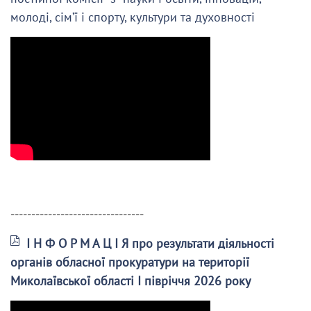
молоді, сім’ї і спорту, культури та духовності
--------------------------------
І Н Ф О Р М А Ц І Я про результати діяльності
органів обласної прокуратури на території
Миколаївської області І півріччя 2026 року