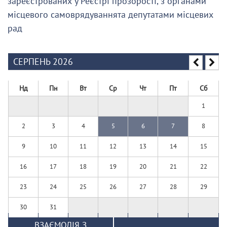
зареєстрованих у Реєстрі прозорості, з органами
місцевого самоврядуваннята депутатами місцевих
рад
СЕРПЕНЬ 2026
Нд
Пн
Вт
Ср
Чт
Пт
Сб
1
2
3
4
5
6
7
8
9
10
11
12
13
14
15
16
17
18
19
20
21
22
23
24
25
26
27
28
29
30
31
ВЗАЄМОДІЯ З