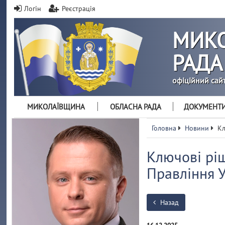
Логін
Реєстрація
МИКО
РАДА
офіційний сай
МИКОЛАЇВЩИНА
ОБЛАСНА РАДА
ДОКУМЕНТ
Головна
Новини
Кл
Ключові ріш
Правління 
Назад