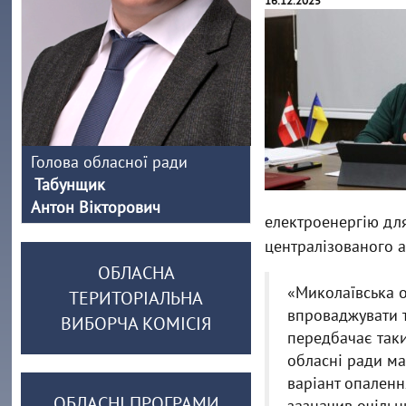
16.12.2025
Голова обласної ради
Табунщик
Антон Вікторович
електроенергію для
централізованого 
ОБЛАСНА
«Миколаївська о
ТЕРИТОРІАЛЬНА
впроваджувати т
ВИБОРЧА КОМІСІЯ
передбачає таки
обласні ради ма
варіант опаленн
ОБЛАСНІ ПРОГРАМИ
зазначив очільн