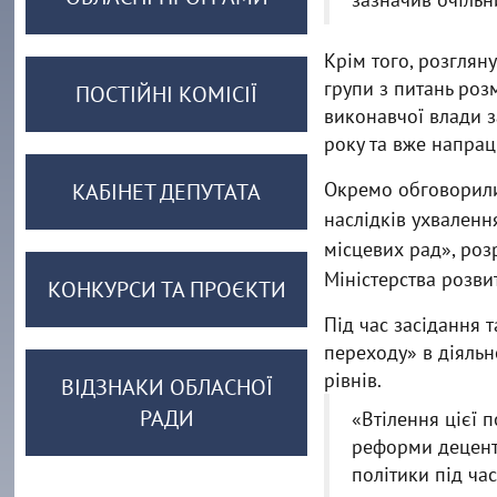
Крім того, розглян
групи з питань ро
ПОСТІЙНІ КОМІСІЇ
виконавчої влади 
року та вже напрац
Окремо обговорили
КАБІНЕТ ДЕПУТАТА
наслідків ухваленн
місцевих рад», роз
Міністерства розвит
КОНКУРСИ ТА ПРОЄКТИ
Під час засідання 
переходу» в діяльн
рівнів.
ВІДЗНАКИ ОБЛАСНОЇ
РАДИ
«Втілення цієї 
реформи децентр
політики під ча