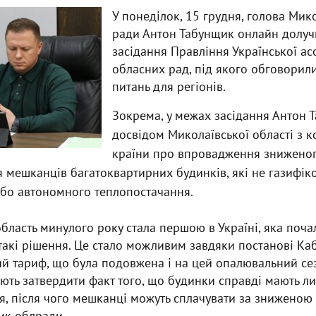
У понеділок, 15 грудня, голова Мик
ради Антон Табунщик онлайн долуч
засідання Правління Української ас
обласних рад, під якого обговорил
питань для регіонів.
Зокрема, у межах засідання Антон 
досвідом Миколаївської області з ко
країни про впровадження зниженог
 мешканців багатоквартирних будинків, які не газифіко
або автономного теплопостачання.
бласть минулого року стала першою в Україні, яка поча
акі рішення. Це стало можливим завдяки постанові Каб
й тариф, що була подовжена і на цей опалювальний сез
ють затвердити факт того, що будинки справді мають л
я, після чого мешканці можуть сплачувати за зниженою 
ик облради.