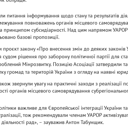
ули питання інформування щодо стану та результатів дія
змежування повноважень органів місцевого самоврядува
за принципом субсидіарності. Над цим напрямом УАРОР
ьовано базові пропозиції.
 проєкт закону «Про внесення змін до деяких законів
я судом рішення про заборону політичної партії для ста
роблений Мінрозвитку. Позицію Асоціації затвердили т
ку громад та територій України з огляду на наявні юриди
також звернули увагу на практичні заходи з реалізації 
ості органів місцевого самоврядування субрегіональног
політики важливе для Європейської інтеграції України 
алізації, тож рекомендували членам УАРОР активізуват
с діяльності рад», – зауважив Антон Табунщик.