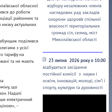
олаївської обласної
відбору незалежних членів
ився до роботи
наглядових рад закладів
оціації районних та
охорони здоров’я спільної
и низку актуальних
власності територіальних
громад сіл, селищ, міст
Миколаївської області
Табунщик поділився
легами з усієї
__________________________________
о тарифу на
23 липня 2026 року о 10.00
вані та не мають
відбудеться засідання
постійної комісії з науки і
ла
освіти, інновацій, молоді, сім’ї і
міну, що
спорту, культури та духовності
он. Надалі
ише електричний
ціною», –