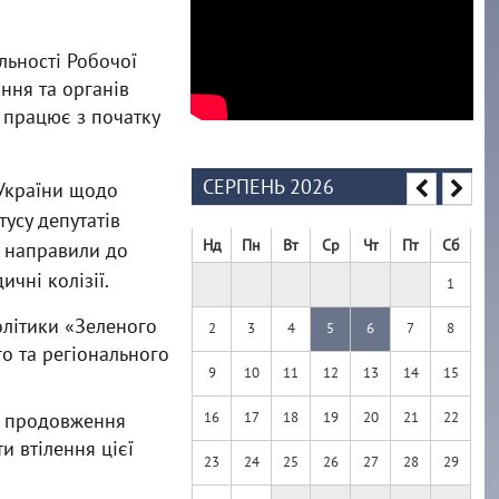
льності Робочої
ння та органів
 працює з початку
СЕРПЕНЬ 2026
 України щодо
тусу депутатів
Нд
Пн
Вт
Ср
Чт
Пт
Сб
а направили до
чні колізії.
1
політики «Зеленого
2
3
4
5
6
7
8
о та регіонального
9
10
11
12
13
14
15
та продовження
16
17
18
19
20
21
22
и втілення цієї
23
24
25
26
27
28
29