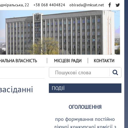
Адміральська, 22
+38 068 4404824
oblrada@mksat.net
АЛЬНА ВЛАСНІСТЬ
МІСЦЕВІ РАДИ
КОНТАКТИ
засіданні
ПОДІЇ
ОГОЛОШЕННЯ
про формування постійно
діючої конкурсної комісії з