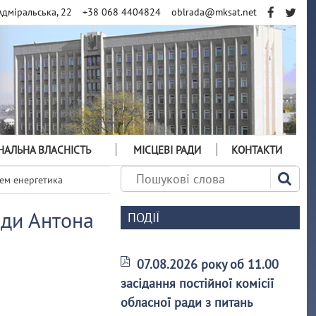
Адміральська, 22
+38 068 4404824
oblrada@mksat.net
АЛЬНА ВЛАСНІСТЬ
МІСЦЕВІ РАДИ
КОНТАКТИ
ем енергетика
ади Антона
ПОДІЇ
07.08.2026 року об 11.00
засідання постійної комісії
обласної ради з питань