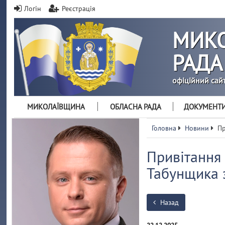
Логін
Реєстрація
МИКО
РАДА
офіційний сай
МИКОЛАЇВЩИНА
ОБЛАСНА РАДА
ДОКУМЕНТ
Головна
Новини
Пр
Привітання 
Табунщика 
Назад