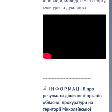
інновацій, молоді, сім’ї і спорту,
культури та духовності
--------------------------------
І Н Ф О Р М А Ц І Я про
результати діяльності органів
обласної прокуратури на
території Миколаївської