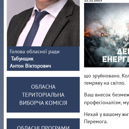
22.12.2025
Голова обласної ради
Табунщик
Антон Вікторович
що зруйновано. Ко
темряву на світло.
ОБЛАСНА
ТЕРИТОРІАЛЬНА
Ваш внесок безмежн
ВИБОРЧА КОМІСІЯ
професіоналізм, муж
Нехай у вашому житт
Перемога.
ОБЛАСНІ ПРОГРАМИ