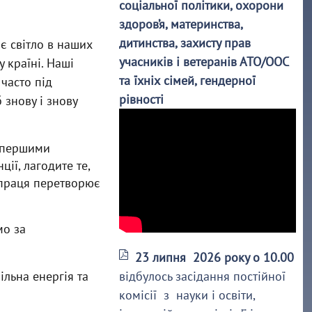
соціальної політики, охорони
здоров’я, материнства,
дитинства, захисту прав
є світло в наших
учасників і ветеранів АТО/ООС
у країні. Наші
та їхніх сімей, гендерної
часто під
рівності
 знову і знову
и першими
ції, лагодите те,
 праця перетворює
мо за
23 липня 2026 року о 10.00
ільна енергія та
відбулось засідання постійної
комісії з науки і освіти,