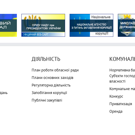
ДІЯЛЬНІСТЬ
КОМУНАЛЬ
План роботи обласної ради
Нормативна ба
Суб'єкти госп
Плани основних заходів
власності
Регуляторна діяльність
Комунальне м
дань
Запобігання корупції
Конкурс
Публічні закупівлі
Приватизація
Оренда