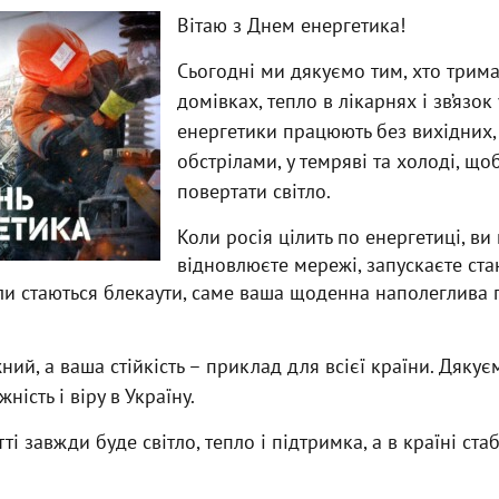
Вітаю з Днем енергетика!
Сьогодні ми дякуємо тим, хто трима
домівках, тепло в лікарнях і зв’язок 
енергетики працюють без вихідних, 
обстрілами, у темряві та холоді, щоб
повертати світло.
Коли росія цілить по енергетиці, в
відновлюєте мережі, запускаєте стан
ли стаються блекаути, саме ваша щоденна наполеглива
ий, а ваша стійкість – приклад для всієї країни. Дякує
ність і віру в Україну.
і завжди буде світло, тепло і підтримка, а в країні стаб