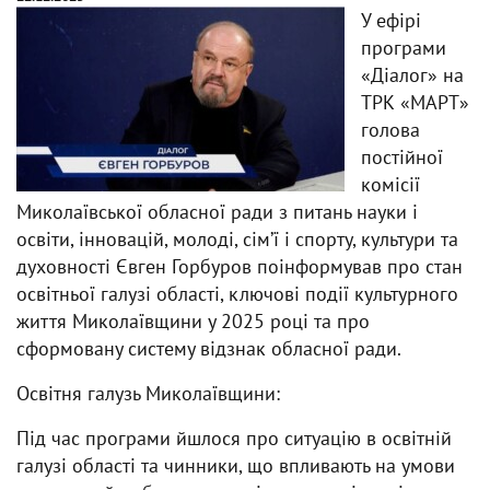
У ефірі
програми
«Діалог» на
ТРК «МАРТ»
голова
постійної
комісії
Миколаївської обласної ради з питань науки і
освіти, інновацій, молоді, сім’ї і спорту, культури та
духовності Євген Горбуров поінформував про стан
освітньої галузі області, ключові події культурного
життя Миколаївщини у 2025 році та про
сформовану систему відзнак обласної ради.
Освітня галузь Миколаївщини:
Під час програми йшлося про ситуацію в освітній
галузі області та чинники, що впливають на умови