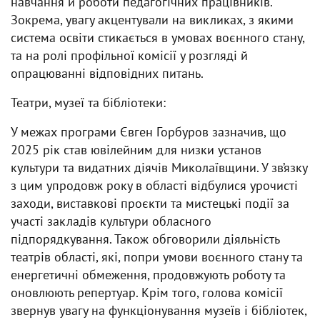
навчання й роботи педагогічних працівників.
Зокрема, увагу акцентували на викликах, з якими
система освіти стикається в умовах воєнного стану,
та на ролі профільної комісії у розгляді й
опрацюванні відповідних питань.
Театри, музеї та бібліотеки:
У межах програми Євген Горбуров зазначив, що
2025 рік став ювілейним для низки установ
культури та видатних діячів Миколаївщини. У зв’язку
з цим упродовж року в області відбулися урочисті
заходи, виставкові проєкти та мистецькі події за
участі закладів культури обласного
підпорядкування. Також обговорили діяльність
театрів області, які, попри умови воєнного стану та
енергетичні обмеження, продовжують роботу та
оновлюють репертуар. Крім того, голова комісії
звернув увагу на функціонування музеїв і бібліотек,