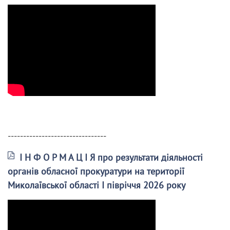
--------------------------------
І Н Ф О Р М А Ц І Я про результати діяльності
органів обласної прокуратури на території
Миколаївської області І півріччя 2026 року