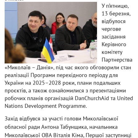
У п’ятницю,
13 березня,
відбулося
чергове
засідання
Керівного
комітету
Партнерства
«Миколаїв – Данія», під час якого обговорили стан
реалізації Програми перехідного періоду для
України на 2025–2028 роки, плани подальших
проєктів, а також ознайомилися з презентаціями
робочих планів організацій DanChurchAid та United
Nations Development Programme.
Захід відбувся за участі голови Миколаївської
обласної ради Антона Табунщика, начальника
Миколаївської ОВА Віталія Кіма, Першої заступниці