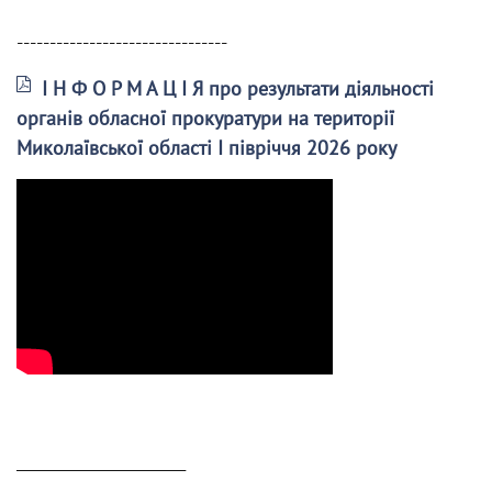
--------------------------------
І Н Ф О Р М А Ц І Я про результати діяльності
органів обласної прокуратури на території
Миколаївської області І півріччя 2026 року
______________________