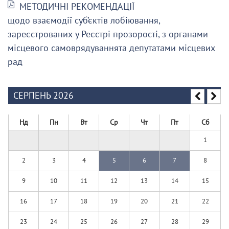
МЕТОДИЧНІ РЕКОМЕНДАЦІЇ
щодо взаємодії суб’єктів лобіювання,
зареєстрованих у Реєстрі прозорості, з органами
місцевого самоврядуваннята депутатами місцевих
рад
СЕРПЕНЬ 2026
Нд
Пн
Вт
Ср
Чт
Пт
Сб
1
2
3
4
5
6
7
8
9
10
11
12
13
14
15
16
17
18
19
20
21
22
23
24
25
26
27
28
29