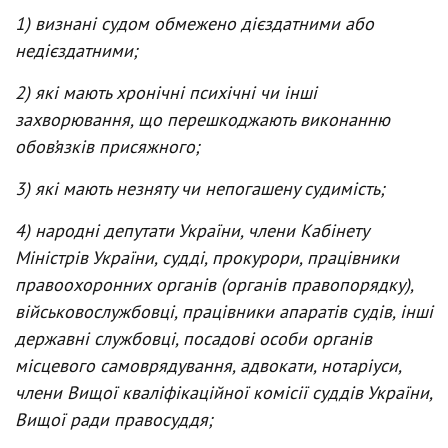
1) визнані судом обмежено дієздатними або
недієздатними;
2) які мають хронічні психічні чи інші
захворювання, що перешкоджають виконанню
обов’язків присяжного;
3) які мають незняту чи непогашену судимість;
4) народні депутати України, члени Кабінету
Міністрів України, судді, прокурори, працівники
правоохоронних органів (органів правопорядку),
військовослужбовці, працівники апаратів судів, інші
державні службовці, посадові особи органів
місцевого самоврядування, адвокати, нотаріуси,
члени Вищої кваліфікаційної комісії суддів України,
Вищої ради правосуддя;