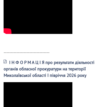
--------------------------------
І Н Ф О Р М А Ц І Я про результати діяльності
органів обласної прокуратури на території
Миколаївської області І півріччя 2026 року