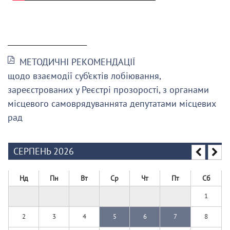
______________________
МЕТОДИЧНІ РЕКОМЕНДАЦІЇ
щодо взаємодії суб’єктів лобіювання,
зареєстрованих у Реєстрі прозорості, з органами
місцевого самоврядуваннята депутатами місцевих
рад
СЕРПЕНЬ 2026
Нд
Пн
Вт
Ср
Чт
Пт
Сб
1
2
3
4
5
6
7
8