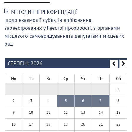
МЕТОДИЧНІ РЕКОМЕНДАЦІЇ
щодо взаємодії суб’єктів лобіювання,
зареєстрованих у Реєстрі прозорості, з органами
місцевого самоврядуваннята депутатами місцевих
рад
СЕРПЕНЬ 2026
Нд
Пн
Вт
Ср
Чт
Пт
Сб
1
2
3
4
5
6
7
8
9
10
11
12
13
14
15
16
17
18
19
20
21
22