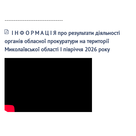
--------------------------------
І Н Ф О Р М А Ц І Я про результати діяльності
органів обласної прокуратури на території
Миколаївської області І півріччя 2026 року
______________________