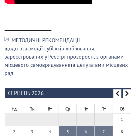
______________________
МЕТОДИЧНІ РЕКОМЕНДАЦІЇ
щодо взаємодії суб’єктів лобіювання,
зареєстрованих у Реєстрі прозорості, з органами
місцевого самоврядуваннята депутатами місцевих
рад
СЕРПЕНЬ 2026
Нд
Пн
Вт
Ср
Чт
Пт
Сб
1
2
3
4
5
6
7
8