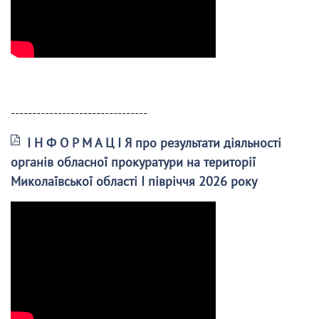
--------------------------------
І Н Ф О Р М А Ц І Я про результати діяльності
органів обласної прокуратури на території
Миколаївської області І півріччя 2026 року