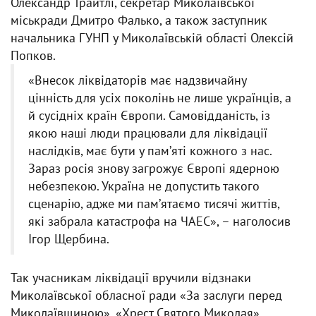
Олександр Трайтлі, секретар Миколаївської
міськради Дмитро Фалько, а також заступник
начальника ГУНП у Миколаївській області Олексій
Попков.
«Внесок ліквідаторів має надзвичайну
цінність для усіх поколінь не лише українців, а
й сусідніх країн Європи. Самовідданість, із
якою наші люди працювали для ліквідації
наслідків, має бути у памʼяті кожного з нас.
Зараз росія знову загрожує Європі ядерною
небезпекою. Україна не допустить такого
сценарію, адже ми памʼятаємо тисячі життів,
які забрала катастрофа на ЧАЕС», – наголосив
Ігор Щербина.
Так учасникам ліквідації вручили відзнаки
Миколаївської обласної ради «За заслуги перед
Миколаївщиною», «Хрест Святого Миколая»,