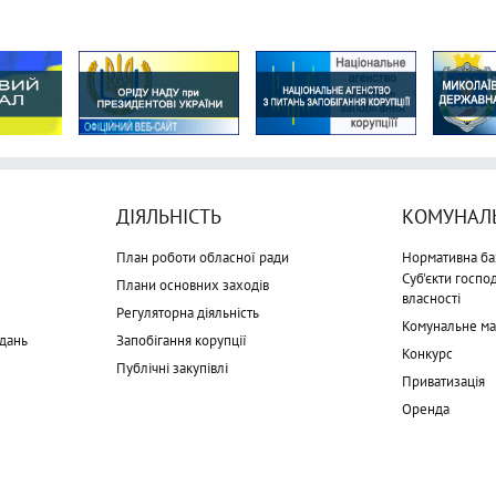
ДІЯЛЬНІСТЬ
КОМУНАЛЬ
План роботи обласної ради
Нормативна ба
Суб'єкти госп
Плани основних заходів
власності
Регуляторна діяльність
Комунальне м
дань
Запобігання корупції
Конкурс
Публічні закупівлі
Приватизація
Оренда