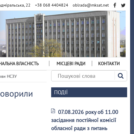
Адміральська, 22
+38 068 4404824
oblrada@mksat.net
АЛЬНА ВЛАСНІСТЬ
МІСЦЕВІ РАДИ
КОНТАКТИ
лови НСЗУ
говорили
ПОДІЇ
07.08.2026 року об 11.00
засідання постійної комісії
обласної ради з питань