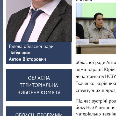
16.05.2026
Голова обласної ради
Табунщик
Антон Вікторович
обласної ради Анто
адміністрації Юрій
департаменту НСЗУ
ОБЛАСНА
Ткаченко, керівник
ТЕРИТОРІАЛЬНА
структурних підроз
ВИБОРЧА КОМІСІЯ
Під час зустрічі р
боку НСЗУ, питання
матеріально-техніч
ОБЛАСНІ ПРОГРАМИ