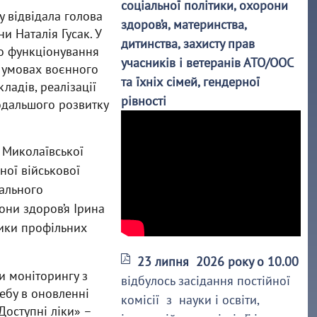
соціальної політики, охорони
у відвідала голова
здоров’я, материнства,
и Наталія Гусак. У
дитинства, захисту прав
о функціонування
учасників і ветеранів АТО/ООС
в умовах воєнного
та їхніх сімей, гендерної
ладів, реалізації
рівності
дальшого розвитку
 Миколаївської
ної військової
нального
ни здоров’я Ірина
ники профільних
23 липня 2026 року о 10.00
и моніторингу з
відбулось засідання постійної
ебу в оновленні
комісії з науки і освіти,
Доступні ліки» –