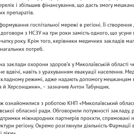
ерелік і збільшив фінансування, що дасть змогу мешка
их препаратів.
ормування госпітальної мережі в регіоні. Її створення
договори з НСЗУ на три роки замість одного, що усуне
чатку року. Крім того, керівники медичних закладів ма
нагальних потреб.
а заклади охорони здоровʼя у Миколаївській області ч
не вдвічі, навіть з урахуванням евакуації населення. М
складному режимі, адже надають допомогу мешканцям 
а й Херсонщини», – зазначив Антон Табунщик.
кож ознайомилися з роботою КНП «Миколаївський облас
вської обласної ради. Обговорили потужності закладу, 
підтримки міжнародних партнерів проєкти, спрямовані 
ктури регіону. Окремо розглянули діяльність Фармації
 ліки».