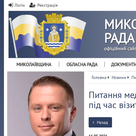
Логін
Реєстрація
МИКО
РАДА
офіційний сай
МИКОЛАЇВЩИНА
ОБЛАСНА РАДА
ДОКУМЕНТ
Головна
Новини
Пи
Питання ме
під час віз
Назад