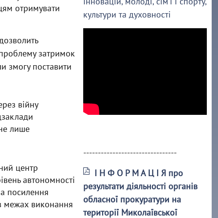
інновацій, молоді, сім’ї і спорту,
нцям отримувати
культури та духовності
 дозволить
 проблему затримок
ли змогу поставити
ерез війну
едзаклади
не лише
--------------------------------
ний центр
І Н Ф О Р М А Ц І Я про
рівень автономності
результати діяльності органів
на посилення
обласної прокуратури на
 в межах виконання
території Миколаївської