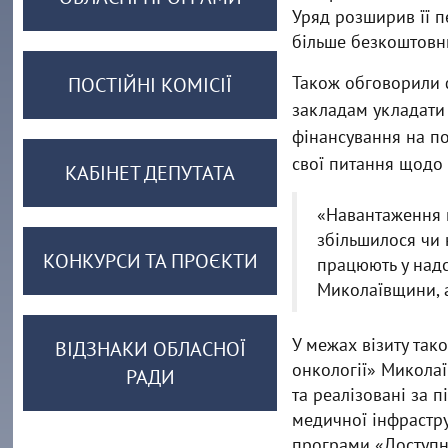
Уряд розширив її п
більше безкоштовн
Також обговорили ф
ПОСТІЙНІ КОМІСІЇ
закладам укладати 
фінансування на по
свої питання щодо 
КАБІНЕТ ДЕПУТАТА
«Навантаження н
збільшилося чи 
КОНКУРСИ ТА ПРОЄКТИ
працюють у над
Миколаївщини, 
У межах візиту та
ВІДЗНАКИ ОБЛАСНОЇ
онкології» Миколаї
РАДИ
та реалізовані за 
медичної інфрастру
програми «Доступні