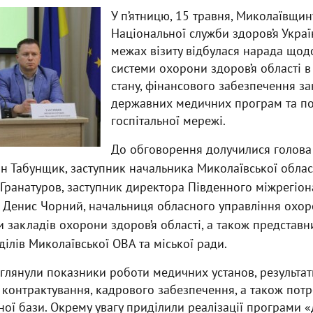
У п’ятницю, 15 травня, Миколаївщин
Національної служби здоров’я Україн
межах візиту відбулася нарада щод
системи охорони здоров’я області 
стану, фінансового забезпечення зак
державних медичних програм та по
госпітальної мережі.
До обговорення долучилися голова
н Табунщик, заступник начальника Миколаївської облас
 Гранатуров, заступник директора Південного міжрегіо
 Денис Чорний, начальниця обласного управління охоро
и закладів охорони здоров’я області, а також представ
ділів Миколаївської ОВА та міської ради.
озглянули показники роботи медичних установ, результат
 контрактування, кадрового забезпечення, а також потр
ної бази. Окрему увагу приділили реалізації програми «