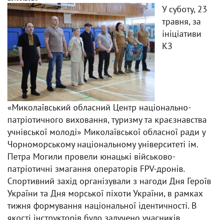
У суботу, 23
травня, за
ініціативи
КЗ
«Миколаївський обласний Центр національно-
патріотичного виховання, туризму та краєзнавства
учнівської молоді» Миколаївської обласної ради у
Чорноморському національному університеті ім.
Петра Могили провели юнацькі військово-
патріотичні змагання операторів FPV-дронів.
Спортивний захід організували з нагоди Дня Героїв
України та Дня морської піхоти України, в рамках
тижня формування національної ідентичності. В
якості інструкторів було залучено учасників