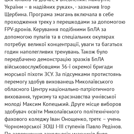
України – в надійних руках», - зазначив Ігор
Щербина. Програма змагань включала в себе
проходження треку з перешкодами за допомогою
FPV-дронів. Керування подібними БпЛА за
допомогою пультів та в спеціальних окулярах
потребує великої концентрації, уваги та багатьох
годин наполегливих тренувань. Також було
передбачено демонстрацію зразків БпЛА
військовослужбовцями 36-ї окремої бригади
морської піхоти ЗСУ. За підсумками протистоянь
перемогу здобув вихованець Миколаївського
обласного Центру національно-патріотичного
виховання, туризму та краєзнавства учнівської
молоді Максим Копецький. Друге місце виборов
здобувач освіти Миколаївського політехнічного
фахового коледжу Іван Онощенко, третє – учень
Чорноморської ЗОШ І-ІІІ ступенів Павло Редінов.
По завершенню заходу всіх учасників було