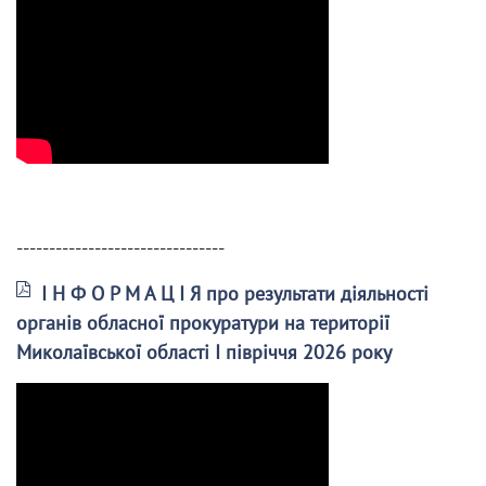
--------------------------------
І Н Ф О Р М А Ц І Я про результати діяльності
органів обласної прокуратури на території
Миколаївської області І півріччя 2026 року