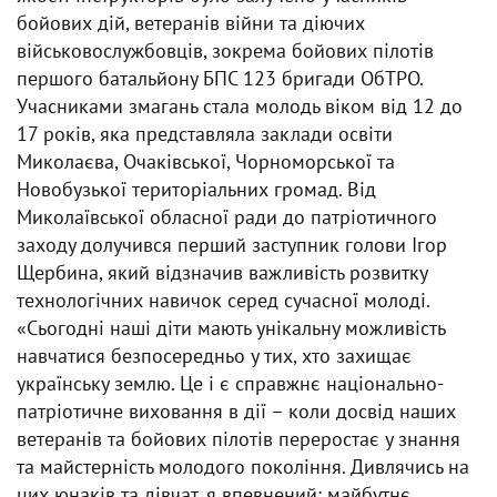
бойових дій, ветеранів війни та діючих
військовослужбовців, зокрема бойових пілотів
першого батальйону БПС 123 бригади ОбТРО.
Учасниками змагань стала молодь віком від 12 до
17 років, яка представляла заклади освіти
Миколаєва, Очаківської, Чорноморської та
Новобузької територіальних громад. Від
Миколаївської обласної ради до патріотичного
заходу долучився перший заступник голови Ігор
Щербина, який відзначив важливість розвитку
технологічних навичок серед сучасної молоді.
«Сьогодні наші діти мають унікальну можливість
навчатися безпосередньо у тих, хто захищає
українську землю. Це і є справжнє національно-
патріотичне виховання в дії – коли досвід наших
ветеранів та бойових пілотів переростає у знання
та майстерність молодого покоління. Дивлячись на
цих юнаків та дівчат, я впевнений: майбутнє