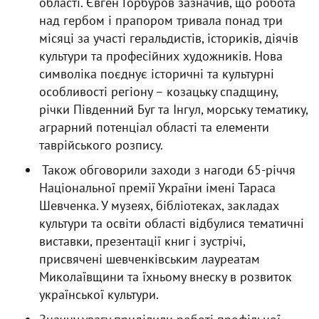
області. Євген Горбуров зазначив, що робота
над гербом і прапором тривала понад три
місяці за участі геральдистів, істориків, діячів
культури та професійних художників. Нова
символіка поєднує історичні та культурні
особливості регіону – козацьку спадщину,
річки Південний Буг та Інгул, морську тематику,
аграрний потенціал області та елементи
таврійського розпису.
Також обговорили заходи з нагоди 65-річчя
Національної премії України імені Тараса
Шевченка. У музеях, бібліотеках, закладах
культури та освіти області відбулися тематичні
виставки, презентації книг і зустрічі,
присвячені шевченківським лауреатам
Миколаївщини та їхньому внеску в розвиток
української культури.