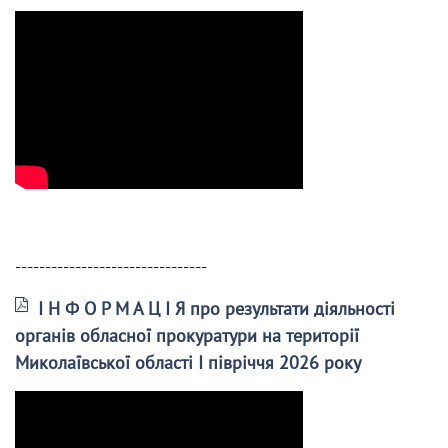
--------------------------------
І Н Ф О Р М А Ц І Я про результати діяльності
органів обласної прокуратури на території
Миколаївської області І півріччя 2026 року