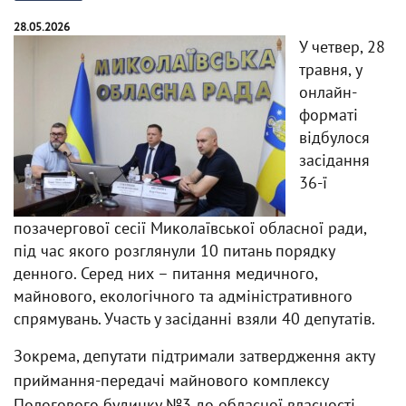
28.05.2026
У четвер, 28
травня, у
онлайн-
форматі
відбулося
засідання
36-ї
позачергової сесії Миколаївської обласної ради,
під час якого розглянули 10 питань порядку
денного. Серед них – питання медичного,
майнового, екологічного та адміністративного
спрямувань. Участь у засіданні взяли 40 депутатів.
Зокрема, депутати підтримали затвердження акту
приймання-передачі майнового комплексу
Пологового будинку №3 до обласної власності.