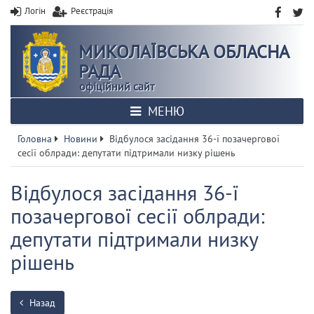
Логін
Реєстрація
МИКОЛАЇВСЬКА ОБЛАСНА
РАДА
офіційний сайт
МЕНЮ
Головна
Новини
Відбулося засідання 36-ї позачергової
сесії облради: депутати підтримали низку рішень
Відбулося засідання 36-ї
позачергової сесії облради:
депутати підтримали низку
рішень
Назад