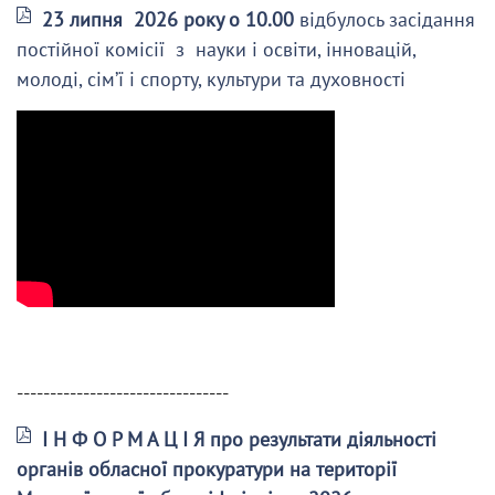
23 липня 2026 року о 10.00
відбулось засідання
постійної комісії з науки і освіти, інновацій,
молоді, сім’ї і спорту, культури та духовності
--------------------------------
І Н Ф О Р М А Ц І Я про результати діяльності
органів обласної прокуратури на території