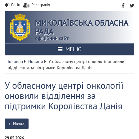
Логін
Реєстрація
МИКОЛАЇВСЬКА ОБЛАСНА
РАДА
офіційний сайт
МЕНЮ
Головна
Новини
У обласному центрі онкології оновили
відділення за підтримки Королівства Данія
У обласному центрі онкології
оновили відділення за
підтримки Королівства Данія
Назад
29.05.2026